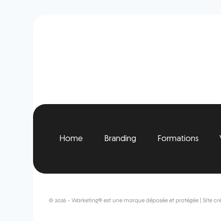
Home
Branding
Formations
© 2026 - Warketing® est une marque déposée et protégée | Site cr