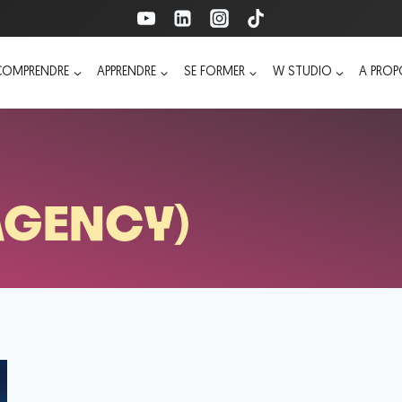
COMPRENDRE
APPRENDRE
SE FORMER
W STUDIO
A PRO
AGENCY)