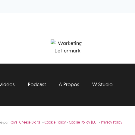
Vidéos
Podcast
A Propos
W Studio
éé par
-
-
-
Royal Cheese Digital
Cookie Policy
Cookie Policy (EU)
Privacy Policy