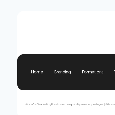
Home
Branding
Formations
© 2026 - Warketing® est une marque déposée et protégée | Site cr