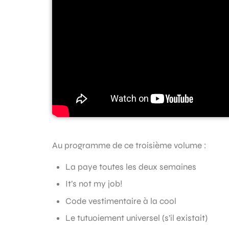
Au programme de ce troisième volume :
La paye toutes les deux semaines
It’s not my job!
Code vestimentaire à la cool
Le tutuoiement universel (s’il existait)