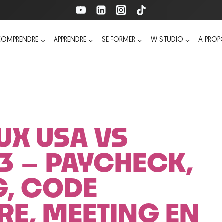
COMPRENDRE
APPRENDRE
SE FORMER
W STUDIO
A PRO
UX USA VS
 3 – PAYCHECK,
, CODE
RE, MEETING EN