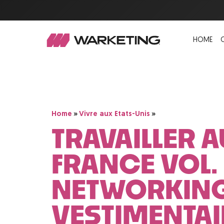
HOME
»
»
Home
Vivre aux Etats-Unis
TRAVAILLER A
FRANCE VOL.
NETWORKING
VESTIMENTAI