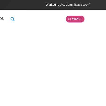
Warketing Academy (back soon)
POS
CONTACT