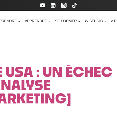
PRENDRE
APPRENDRE
SE FORMER
W STUDIO
A 
 USA : UN ÉCHEC
ANALYSE
ARKETING]