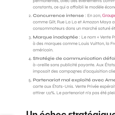
permanentes, avec des événements comme l
constants, ce qui a affaibli le modèle éco
Concurrence intense
: En 2011,
Group
comme Gilt, Rue La La et Amazon Maya avai
consommateurs dans un marché saturé était
Marque inadaptée
: Le nom « Vente Pr
à des marques comme Louis Vuitton, la Fre
américain.
Stratégie de communication défai
à-oreille sans publicité payante. Aux État
imposait des campagnes d’acquisition clie
Partenariat mal exploité avec Am
carte aux États-Unis. Vente Privée espérait 
attirer 1,12%. Le partenariat n’a pas été pl
Un échec stratégiqu