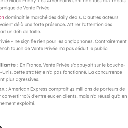
e Black Friday. Les Américains sont habitués aux rabais
nomique de Vente Privée.
dominait le marché des daily deals. D’autres acteurs
on
ent déjà une forte présence. Attirer l’attention des
 un défi de taille.
ivée » ne signifie rien pour les anglophones. Contrairement
nch touch de Vente Privée n’a pas séduit le public
llante
: En France, Vente Privée s’appuyait sur le bouche-
s-Unis, cette stratégie n’a pas fonctionné. La concurrence
nt plus agressives.
ex
: American Express comptait 42 millions de porteurs de
convertir 10% d’entre eux en clients, mais n’a réussi qu’à en
einement exploité.
e