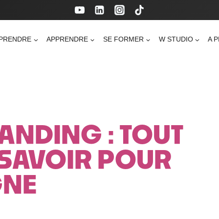
PRENDRE
APPRENDRE
SE FORMER
W STUDIO
A 
ANDING : TOUT
T SAVOIR POUR
GNE