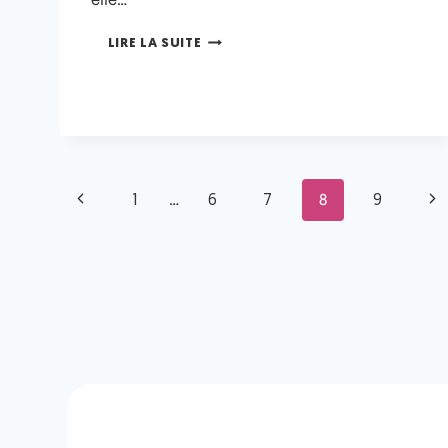
LIRE LA SUITE
…
8
1
6
7
9