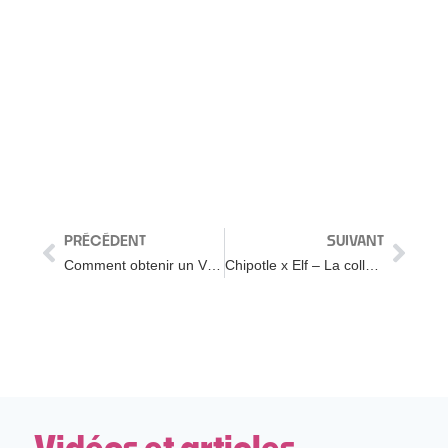
PRÉCÉDENT
SUIVANT
Comment obtenir un Visa L1 et partir travailler aux Etats-Unis
Chipotle x Elf – La collaboration chelou qui cartonne aux US #SHORTS
Vidéos et articles