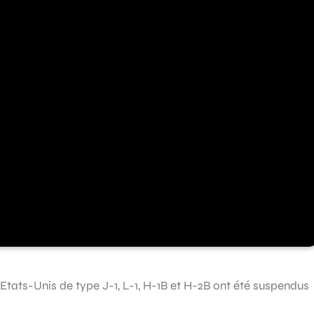
es Etats-Unis de type J-1, L-1, H-1B et H-2B ont été suspendus