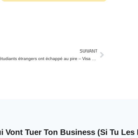
SUIVANT
Etudier aux Etats-Unis 2020 – Les étudiants étrangers ont échappé au pire – Visa F-1
 Vont Tuer Ton Business (Si Tu Les 