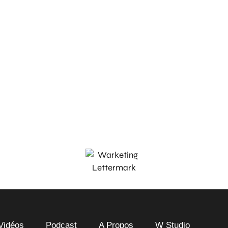
Vidéos
Podcast
A Propos
W Studio