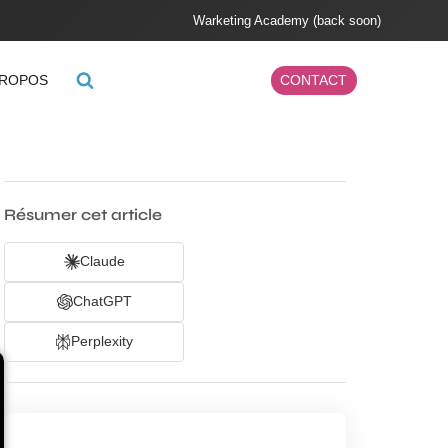
Warketing Academy (back soon)
PROPOS
CONTACT
Résumer cet article
Claude
ChatGPT
Perplexity