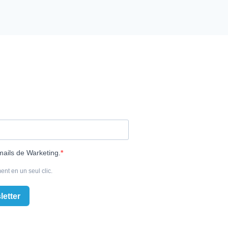
mails de Warketing.
ent en un seul clic.
letter