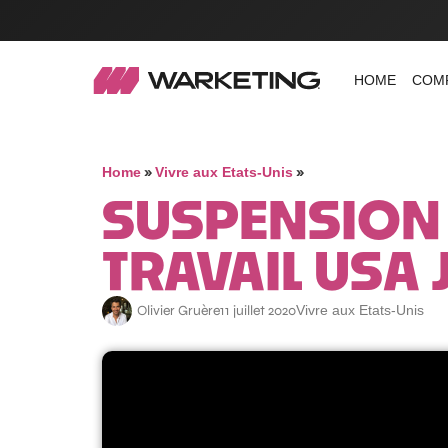
HOME
COM
»
»
Home
Vivre aux Etats-Unis
SUSPENSION 
TRAVAIL USA 
Olivier Gruère
11 juillet 2020
Vivre aux Etats-Unis