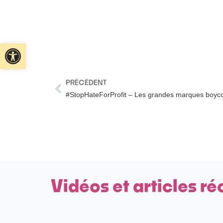
Ouvrir la barre d’outils
PRÉCÉDENT
#StopHateForProfit – Les grandes marques boyc
Vidéos et articles ré