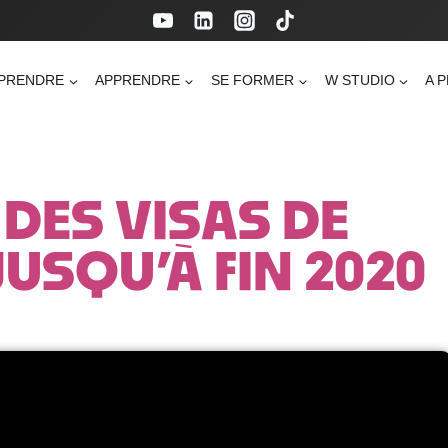
PRENDRE
APPRENDRE
SE FORMER
W STUDIO
A 
DES VISAS DE
JUSQU’À FIN 2020