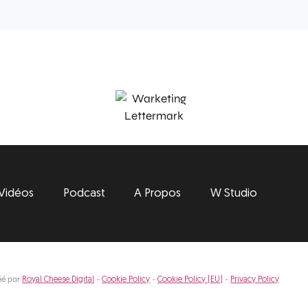
Vidéos
Podcast
A Propos
W Studio
éé par
-
-
-
Royal Cheese Digital
Cookie Policy
Cookie Policy (EU)
Privacy Policy