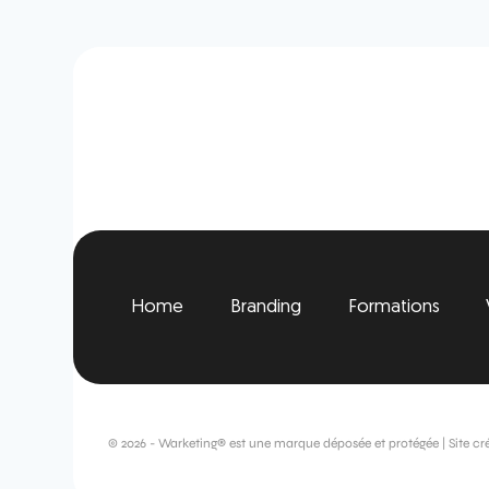
Home
Branding
Formations
© 2026 - Warketing® est une marque déposée et protégée | Site cr