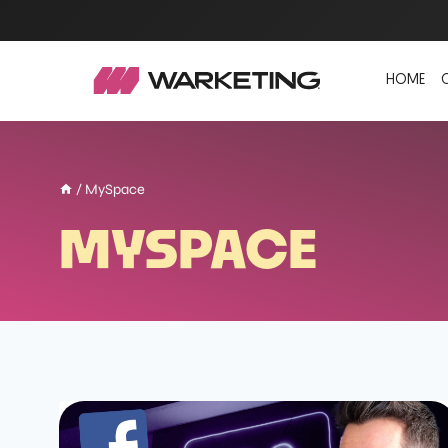
HOME
/
MySpace
MYSPACE