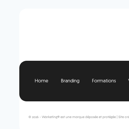
Home
Branding
Formations
© 2026 - Warketing® est une marque déposée et protégée | Site cr