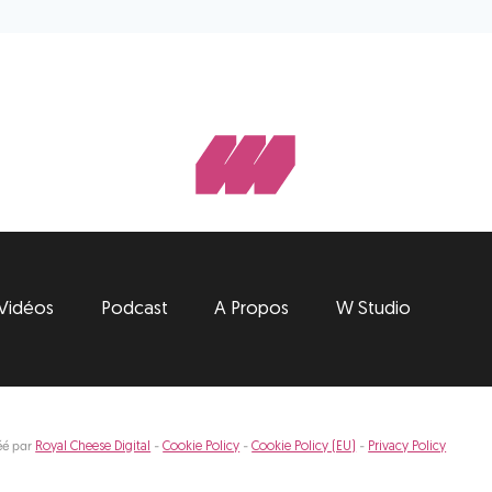
Vidéos
Podcast
A Propos
W Studio
éé par
-
-
-
Royal Cheese Digital
Cookie Policy
Cookie Policy (EU)
Privacy Policy