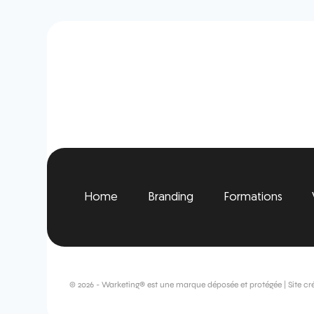
Home
Branding
Formations
© 2026 - Warketing® est une marque déposée et protégée | Site cr