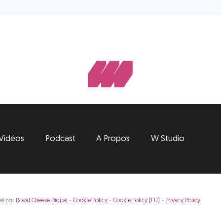
Vidéos
Podcast
A Propos
W Studio
éé par
-
-
-
Royal Cheese Digital
Cookie Policy
Cookie Policy (EU)
Privacy Policy