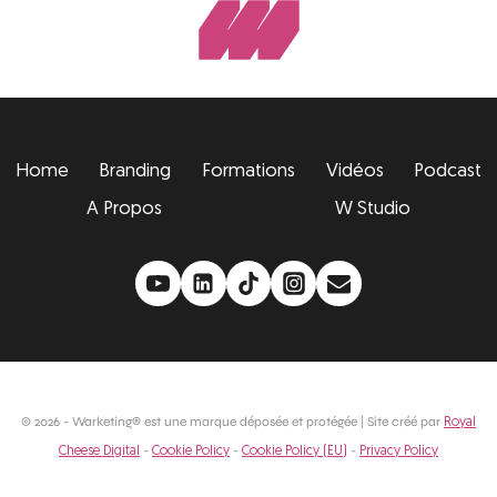
Home
Branding
Formations
Vidéos
Podcast
A Propos
W Studio
© 2026 - Warketing® est une marque déposée et protégée | Site créé par
Royal
-
-
-
Cheese Digital
Cookie Policy
Cookie Policy (EU)
Privacy Policy