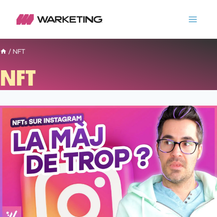
/
NFT
NFT