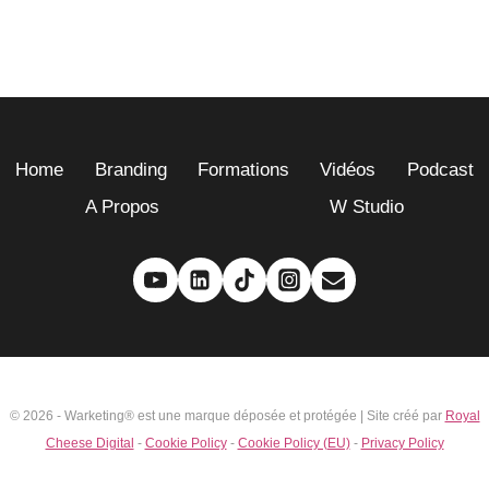
Home
Branding
Formations
Vidéos
Podcast
A Propos
W Studio
© 2026 - Warketing® est une marque déposée et protégée | Site créé par
Royal
Cheese Digital
-
Cookie Policy
-
Cookie Policy (EU)
-
Privacy Policy